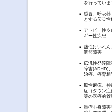
を行っていま
感冒、呼吸器
とする伝染性
アトピー性皮
ギー性疾患
熱性けいれん
調節障害
広汎性発達障
障害(ADHD
治療、療育相
脳性麻痺、神
症（ダウン症
等の医療的管
重症心身障害