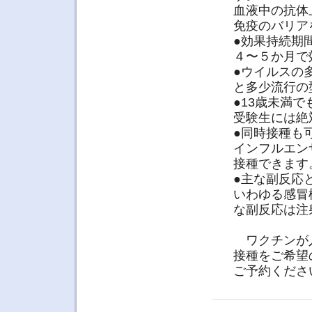
血液中の抗体
免疫のバリア
●効果持続期
４〜５か月で
●ウイルスの
と多少流行の
●13歳未満
受験生には絶
●同時接種も
インフルエン
接種できます
●主な副反応
いわゆる感冒
な副反応は注
ワクチンが
接種をご希望
ご予約くださ