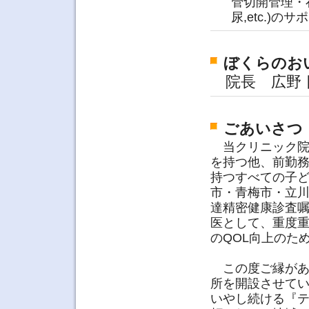
管切開管理・
尿,etc.)のサ
ぼくらのお
院長 広野 
ごあいさつ
当クリニック院
を持つ他、前勤務
持つすべての子
市・青梅市・立
達精密健康診査
医として、重度
のQOL向上のた
この度ご縁があ
所を開設させて
いやし続ける『