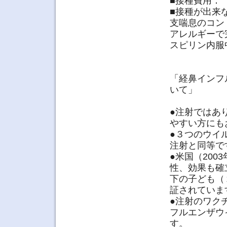
■接種費用：
■接種が出来
支喘息のコン
アレルギーで
スピリン内服
「経鼻インフル
いて」
●注射ではあ
やすい方にも
●３つのウイ
注射と同等で
●米国（20
性、効果も確
下の子ども（
証されていま
●注射のワク
フルエンザウ
す。