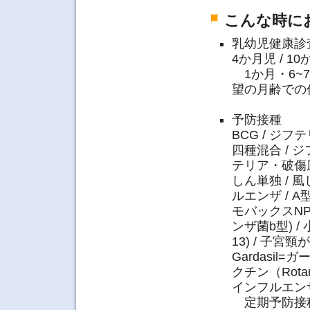
こんな時に
乳幼児健康診
4か月児 / 10
1か月・6~
望の月齢での
予防接種
BCG / ジフ
四種混合 / ジ
テリア・破傷風 
しん単独 / 風
ルエンザ / A
モバックスNP
ンザ菌b型) /
13) / 子宮
Gardasil
クチン（Rota
インフルエンザ生
定期予防接種