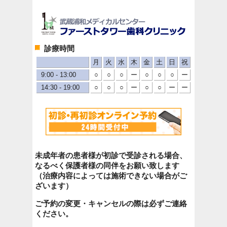
診療時間
月
火
水
木
金
土
日
祝
9:00 - 13:00
○
○
○
ー
○
○
○
ー
14:30 - 19:00
○
○
○
ー
○
○
ー
ー
未成年者の患者様が初診で受診される場合、
なるべく保護者様の同伴をお願い致します
（治療内容によっては施術できない場合がご
ざいます）
ご予約の変更・キャンセルの際は必ずご連絡
ください。