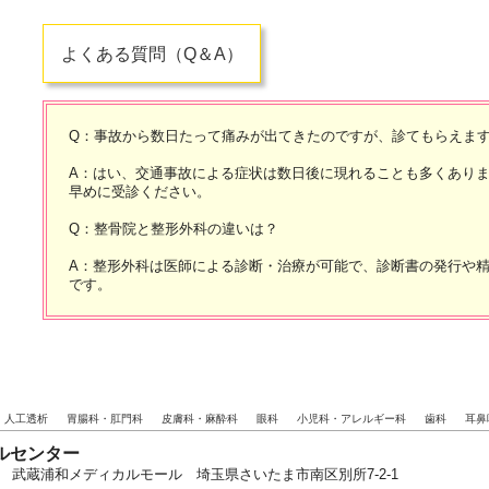
よくある質問（Q＆A）
Q：事故から数日たって痛みが出てきたのですが、診てもらえま
A：はい、交通事故による症状は数日後に現れることも多くあり
早めに受診ください。
Q：整骨院と整形外科の違いは？
A：整形外科は医師による診断・治療が可能で、診断書の発行や
です。
・人工透析
胃腸科・肛門科
皮膚科・麻酔科
眼科
小児科・アレルギー科
歯科
耳鼻
ルセンター
06-2026 武蔵浦和メディカルモール 埼玉県さいたま市南区別所7-2-1