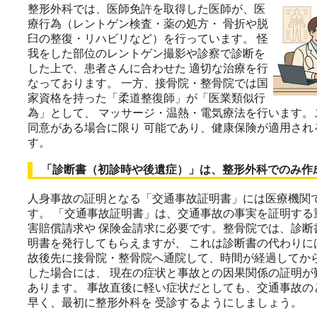
整形外科では、医師免許を取得した医師が、医
療行為（レントゲン検査・薬の処方・ 骨折や脱
臼の整復・リハビリなど）を行っています。 怪
我をした部位のレントゲン撮影や診察で診断を
した上で、患者さんに合わせた 適切な治療を行
なっております。 一方、接骨院・整骨院では国
家資格を持った「柔道整復師」が「医業類似行
為」として、 マッサージ・温熱・電気療法を行います。
同意がある場合に限り 可能であり、健康保険が適用され
す。
「診断書（初診時や後遺症）」は、整形外科でのみ作
人身事故の証明となる「交通事故証明書」には医療機関
す。 「交通事故証明書」は、交通事故の事実を証明する
害賠償請求や 保険金請求に必要です。整骨院では、診断
明書を発行してもらえますが、 これは診断書の代わりに
故後先に接骨院・整骨院へ通院して、時間が経過してか
した場合には、 現在の症状と事故との因果関係の証明が
あります。 事故直後に軽い症状だとしても、交通事故の
早く、最初に整形外科を 受診するようにしましょう。