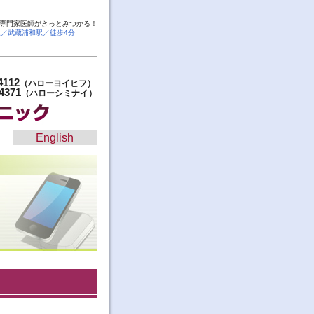
専門家医師がきっとみつかる！
線／武蔵浦和駅／徒歩4分
4112
（ハローヨイヒフ）
4371
（ハローシミナイ）
English