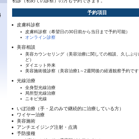
初診（初めての診察）の方も予約できます。
予約項目
皮膚科診察
皮膚科診察（希望日の30日前から当日まで予約可能）
オンライン診察
美容相談
美容カウンセリング（美容治療に関しての相談、久しぶり
ど）
ダイエット外来
美容施術後診察（美容治療1～2週間後の経過観察予約です
光線治療
全身型光線治療
局所型光線治療
ニキビ光線
いぼ治療（手・足のみで継続的に治療している方）
ワイヤー治療
美容施術
アンチエイジング注射・点滴
予防接種