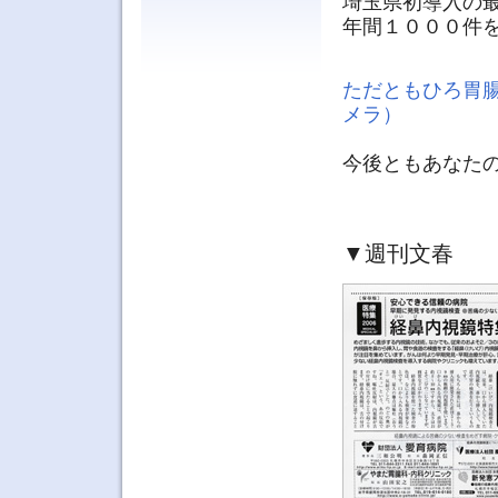
埼玉県初導入の
年間１０００件
ただともひろ胃
メラ）
今後ともあなた
▼週刊文春