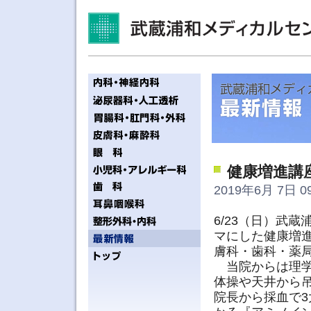
健康増進講
2019年6月 7日 09
6/23（日）武
マにした健康増
膚科・歯科・薬
当院からは理学
体操や天井から吊
院長から採血で