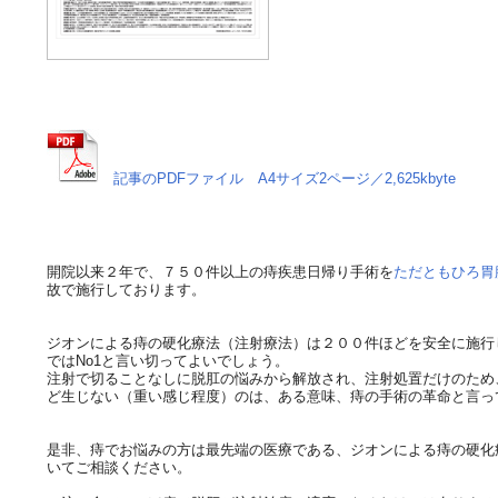
記事のPDFファイル A4サイズ2ページ／2,625kbyte
開院以来２年で、７５０件以上の痔疾患日帰り手術を
ただともひろ
故で施行しております。
ジオンによる痔の硬化療法（注射療法）は２００件ほどを安全に施行
ではNo1と言い切ってよいでしょう。
注射で切ることなしに脱肛の悩みから解放され、注射処置だけのため
ど生じない（重い感じ程度）のは、ある意味、痔の手術の革命と言っ
是非、痔でお悩みの方は最先端の医療である、ジオンによる痔の硬化
いてご相談ください。