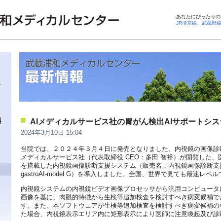
あなたにぴったりの
JR埼京線、武蔵野
AIメディカルサービス社の胃がん検出AIサポートシ
2024年3月10日 15:04
当院では、２０２４年３月４日に発売となりました、内視鏡の画像診断
メディカルサービス社（代表取締役 CEO：多田 智裕）が開発した、
を搭載した内視鏡画像診断支援システム（販売名：内視鏡画像診断支
gastroAI-model G）を導入しました。全国、世界で見ても最速レ
内視鏡システムの内視鏡ビデオ画像プロセッサから汎用コンピュータ
画像を基に、肉眼的特徴から生検等追加検査を検討すべき病変候補で
す。また、本ソフトウェアが生検等追加検査を検討すべき病変候補の
た場合、内視鏡表示エリア内に矩形表示により医師に注意喚起及び診