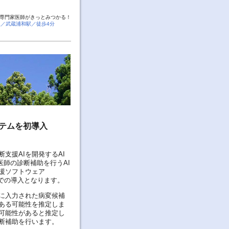
専門家医師がきっとみつかる！
線／武蔵浦和駅／徒歩4分
ステムを初導入
支援AIを開発するAI
医師の診断補助を行うAI
援ソフトウェア
ベルでの導入となります。
に入力された病変候補
ある可能性を推定しま
可能性があると推定し
断補助を行います。