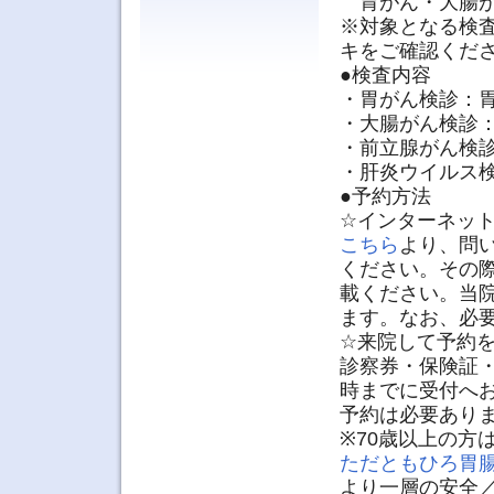
胃がん・大腸が
※対象となる検
キをご確認くだ
●検査内容
・胃がん検診：
・大腸がん検診
・前立腺がん検
・肝炎ウイルス
●予約方法
☆インターネッ
こちら
より、問
ください。その
載ください。当
ます。なお、必
☆来院して予約
診察券・保険証・
時までに受付へ
予約は必要あり
※70歳以上の方
ただともひろ胃
より一層の安全