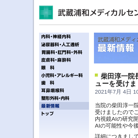
柴田淳一院
ューを受けま
2021年7月 4日 10
当院の柴田淳一院
受けましたので
内視鏡AIの研究
AIの可能性や今
詳細につきまし