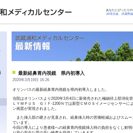
あなたにぴったりの
JR埼京線、武蔵野
最新経鼻胃内視鏡 県内初導入
2020年3月19日 16:26
オリンパスの最新経鼻胃内視鏡を県内初導入しました。
当院はオリンパスより2020年3月4日に新発売された極細径上部消化
ＬＹＭＰＵＳ ＧＩＦ-1200Ｎでは新型ＣＭＯＳイメージセンサーに
ン画質が実現されました。
また挿入部の硬さが見直され、経鼻挿入時の苦痛軽減およびスムー
ています。
今回の導入により患者様への経鼻胃内視鏡挿入時の負担をなくし鮮明
り安心安全な質の高い検査を提供していきます。