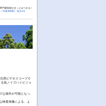
専門家医師がきっとみつかる！
線／武蔵浦和駅／徒歩4分
管汎用ビデオスコープＯ
よる低ノイズハイビジョ
ズな操作が可能となっ
な検査画像による、よ