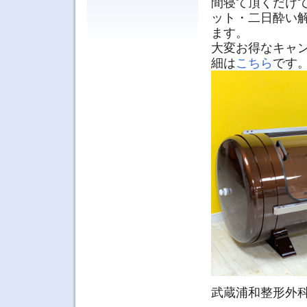
間寝て頂くだけ
ット・二日酔い
ます。
大変お得なキャ
細は
こちら
です
武蔵浦和整形外