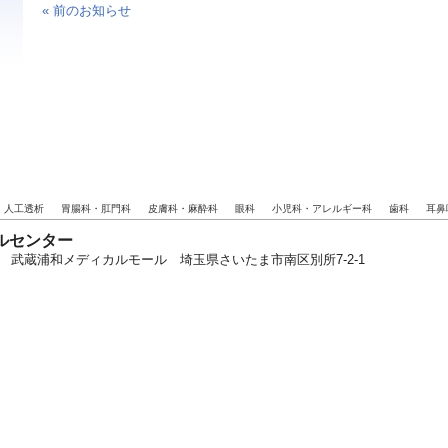
« 前のお知らせ
・人工透析
胃腸科・肛門科
皮膚科・麻酔科
眼科
小児科・アレルギー科
歯科
耳鼻
ルセンター
06-2026 武蔵浦和メディカルモール 埼玉県さいたま市南区別所7-2-1