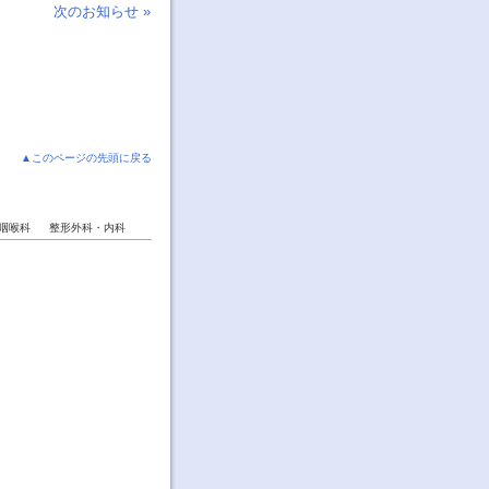
次のお知らせ »
▲このページの先頭に戻る
咽喉科
整形外科・内科