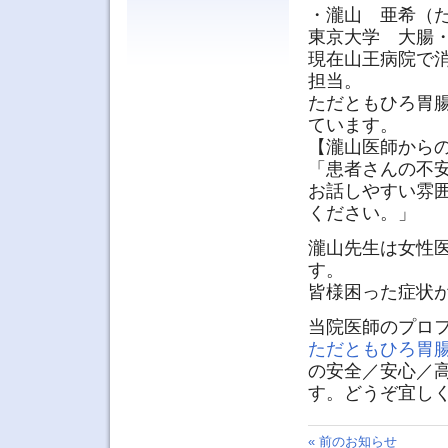
・瀧山 亜希（
東京大学 大腸
現在山王病院で
担当。
ただともひろ胃腸
ています。
【瀧山医師から
「患者さんの不
お話しやすい雰
ください。」
瀧山先生は女性
す。
皆様困った症状
当院医師のプロ
ただともひろ胃
の安全／安心／
す。どうぞ宜し
« 前のお知らせ