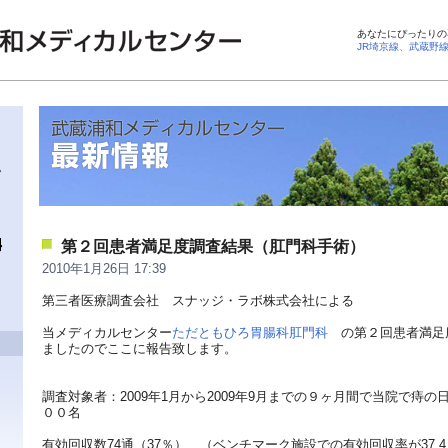
あなたにぴったりの
JR埼京線、武蔵野
第２回患者満足度調査結果（肛門科手術）
2010年1月26日 17:39
第三者医療調査会社 スナッジ・ラボ株式会社による
当メディカルセンター
ただともひろ胃腸科肛門科
の第２回患者満足
ましたのでここに報告致します。
調査対象者：2009年1月から2009年9月までの９ヶ月間で当院で痔
００名
有効回収数74通（37％）、（ベンチマーク施設での有効回収率が37.