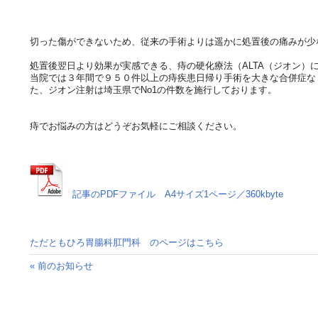
切った傷ができないため、従来の手術よりは遥かに処置後の痛みが少
処置後翌日より効果が実感できる、痔の硬化療法（ALTA（ジオン）
当院では３年間で９５０件以上の痔疾患日帰り手術を大きな合併症な
た、ジオン注射は埼玉県でNo1の件数を施行しております。
痔でお悩みの方はどうぞお気軽にご相談ください。
記事のPDFファイル A4サイズ1ページ／360kbyte
ただともひろ胃腸科肛門科 のページはこちら
« 前のお知らせ