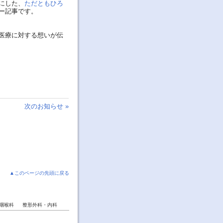
にした、
ただともひろ
ー記事です。
医療に対する想いが伝
次のお知らせ »
▲このページの先頭に戻る
咽喉科
整形外科・内科