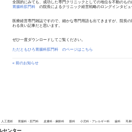
全国的にみても、成功した専門クリニックとしての地位を不動のもの
胃腸科肛門科
の院長によるクリニック経営戦略のロングインタビュ
医療経営専門雑誌ですので、細かな専門用語も出てきますが、院長の
わる良い記事だと思います。
ぜひ一度ダウンロードしてご覧ください。
ただともひろ胃腸科肛門科 のページはこちら
« 前のお知らせ
・人工透析
胃腸科・肛門科
皮膚科・麻酔科
眼科
小児科・アレルギー科
歯科
耳鼻
ルセンター