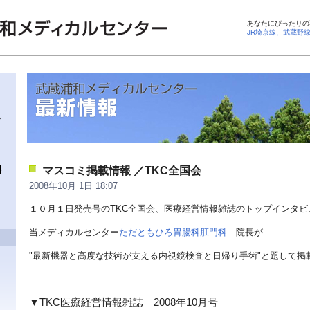
あなたにぴったりの
JR埼京線、武蔵野
マスコミ掲載情報 ／TKC全国会
2008年10月 1日 18:07
１０月１日発売号のTKC全国会、医療経営情報雑誌のトップインタビ
当メディカルセンター
ただともひろ胃腸科肛門科
院長が
"最新機器と高度な技術が支える内視鏡検査と日帰り手術"と題して掲
▼TKC医療経営情報雑誌 2008年10月号