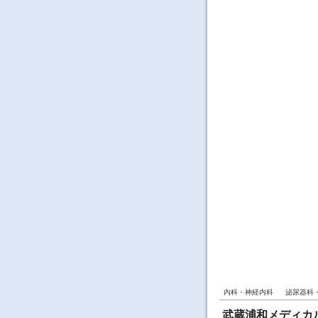
内科・神経内科
泌尿器科
武蔵浦和メディカ