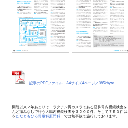
記事のPDFファイル A4サイズ4ページ／385kbyte
開院以来２年あまりで、ラクチン胃カメラである経鼻胃内視鏡検査を
んど痛みなしで行う大腸内視鏡検査を３２００件、そして７５０件以
を
ただともひろ胃腸科肛門科
では無事故で施行しております。