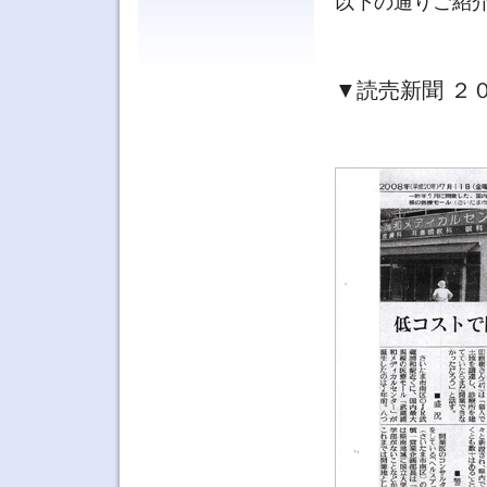
以下の通りご紹
▼読売新聞 ２