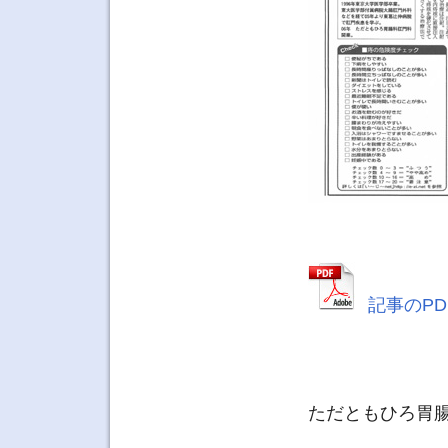
記事のPD
ただともひろ胃